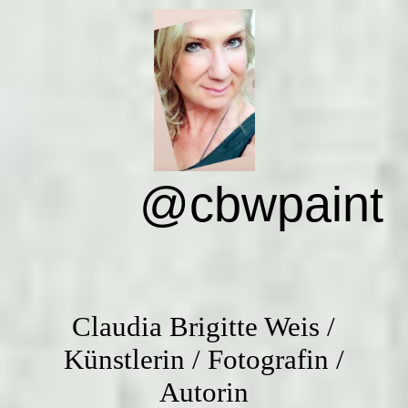
@cbwpaint
Luxemburger ART Prize
@cbwpaint
Ausstellung 2021
Bücher
Claudia Brigitte Weis /
Kontakt
Künstlerin / Fotografin /
Autorin